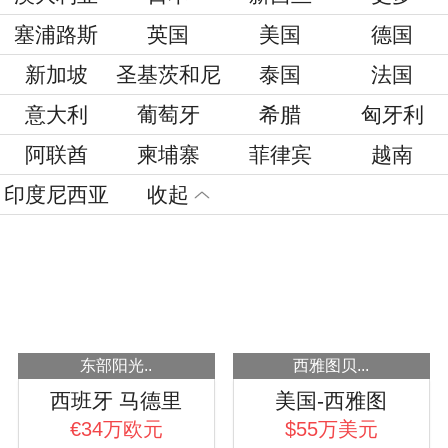
塞浦路斯
英国
美国
德国
新加坡
圣基茨和尼
泰国
法国
意大利
维斯联邦
葡萄牙
希腊
匈牙利
阿联酋
柬埔寨
菲律宾
越南
印度尼西亚
收起
东部阳光..
西雅图贝...
西班牙 马德里
美国-西雅图
€34万欧元
$55万美元