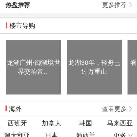
热盘推荐
更多推荐
楼市导购
龙湖广州·御湖境世
龙湖30年，轻舟已
看
界交响音...
过万重山
海外
查看更多
西班牙
加拿大
韩国
马来西亚
澳大利亚
日本
新西兰
更多